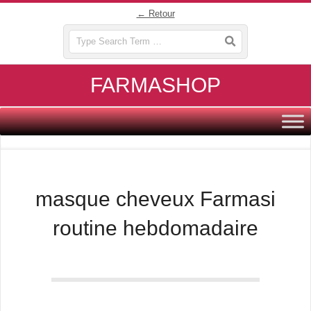
Skip
← Retour
to
Search
content
FARMASHOP
Primary
Navigation
Menu
masque cheveux Farmasi
routine hebdomadaire