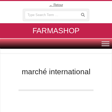
Skip
← Retour
to
Search
content
FARMASHOP
Primary
Navigation
Menu
marché international