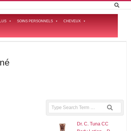
LUS
SOINS PERSONNELS
CHEVEUX
Prima
Naviga
Menu
ané
Search
Dr. C. Tuna CC