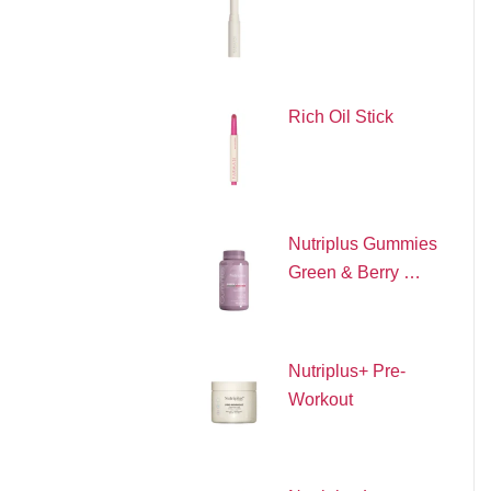
Rich Oil Stick
Nutriplus Gummies
Green & Berry …
Nutriplus+ Pre-
Workout