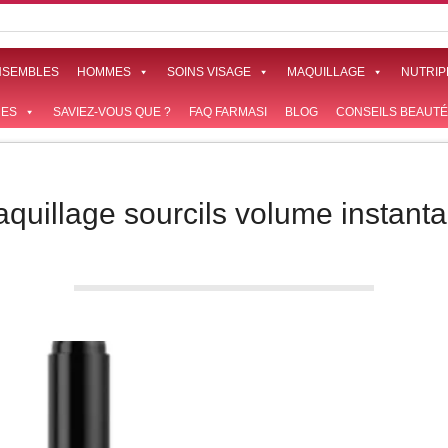
NSEMBLES
HOMMES
SOINS VISAGE
MAQUILLAGE
NUTRIP
ES
SAVIEZ-VOUS QUE ?
FAQ FARMASI
BLOG
CONSEILS BEAUTÉ
quillage sourcils volume instant