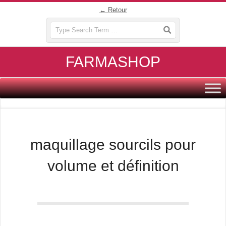
Skip
← Retour
to
Search
content
FARMASHOP
Primary
Navigation
Menu
maquillage sourcils pour
volume et définition