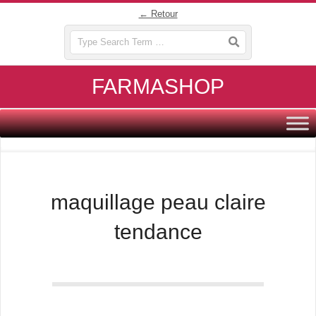
Skip
← Retour
to
Search
content
FARMASHOP
Primary
Navigation
Menu
maquillage peau claire
tendance