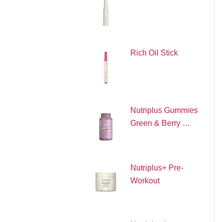
Rich Oil Stick
Nutriplus Gummies
Green & Berry …
Nutriplus+ Pre-
Workout