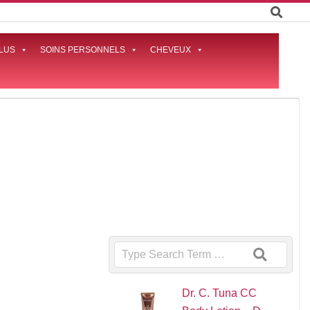
LUS
SOINS PERSONNELS
CHEVEUX
Prima
Naviga
Menu
e
Search
Dr. C. Tuna CC