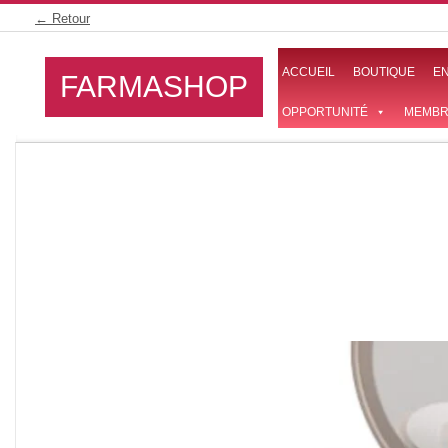
Skip
← Retour
to
content
ACCUEIL
BOUTIQUE
E
FARMASHOP
OPPORTUNITÉ
MEMBR