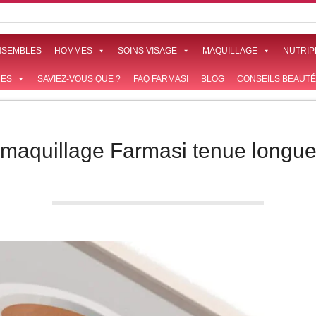
NSEMBLES
HOMMES
SOINS VISAGE
MAQUILLAGE
NUTRIP
ES
SAVIEZ-VOUS QUE ?
FAQ FARMASI
BLOG
CONSEILS BEAUTÉ
maquillage Farmasi tenue longu