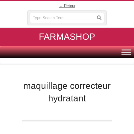
Skip
← Retour
to
Search
content
FARMASHOP
Primary
Navigation
Menu
maquillage correcteur
hydratant