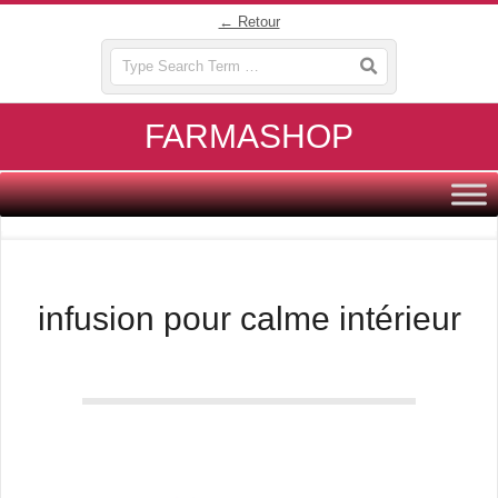
Skip
← Retour
to
Search
content
FARMASHOP
Primary
Navigation
Menu
infusion pour calme intérieur