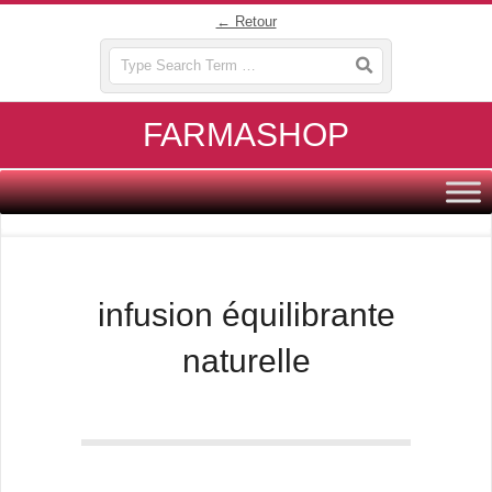
Skip
← Retour
to
Search
content
FARMASHOP
Primary
Navigation
Menu
infusion équilibrante
naturelle