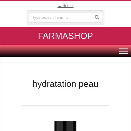
Skip
← Retour
to
Search
content
FARMASHOP
Primary
Navigation
Menu
hydratation peau