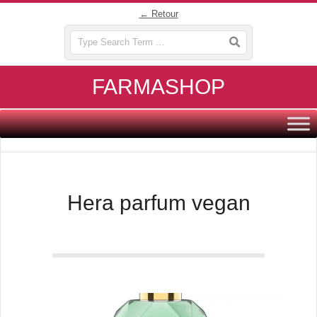
Skip
← Retour
to
Search
content
FARMASHOP
Primary
Navigation
Menu
Hera parfum vegan