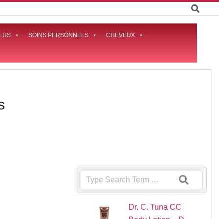
LUS
SOINS PERSONNELS
CHEVEUX
Prima
Naviga
Menu
s
Search
Dr. C. Tuna CC