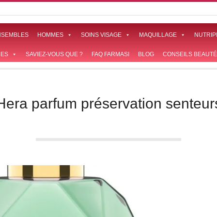
NSEMBLES
HOMMES
SOINS VISAGE
MAQUILLAGE
NUTRIP
ES
SAVIEZ-VOUS QUE ?
FAQ FARMASI
BLOG
CONSEILS BEAUTÉ
Hera parfum préservation senteur