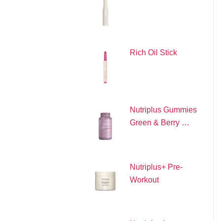
Rich Oil Stick
Nutriplus Gummies
Green & Berry …
Nutriplus+ Pre-
Workout