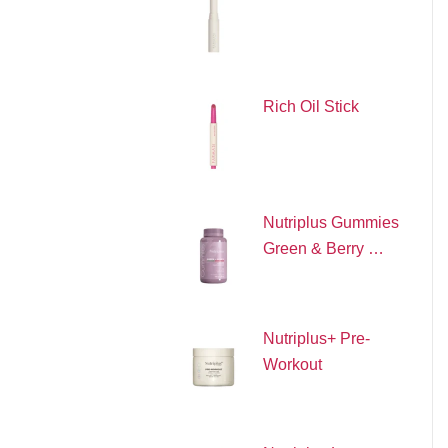
Rich Oil Stick
Nutriplus Gummies
Green & Berry …
Nutriplus+ Pre-
Workout