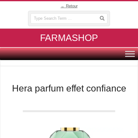
Skip
← Retour
to
Search
content
FARMASHOP
Primary
Navigation
Menu
Hera parfum effet confiance