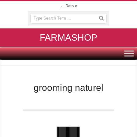
Skip
← Retour
to
Search
content
FARMASHOP
Primary
Navigation
Menu
grooming naturel