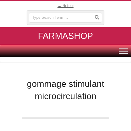
Skip
← Retour
to
Search
content
FARMASHOP
Primary
Navigation
Menu
gommage stimulant
microcirculation