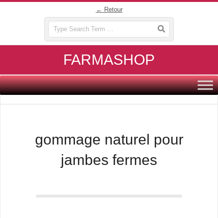
Skip
← Retour
to
Search
content
FARMASHOP
Primary
Navigation
Menu
gommage naturel pour
jambes fermes