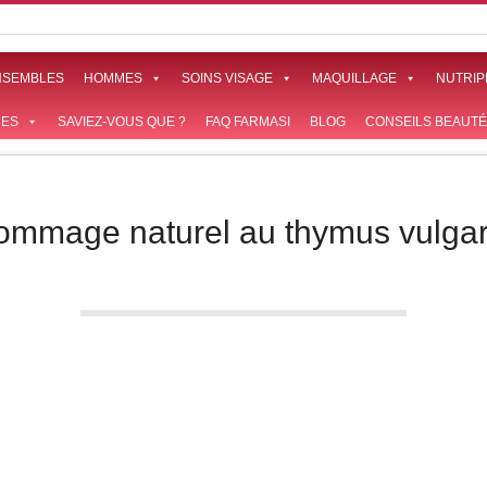
NSEMBLES
HOMMES
SOINS VISAGE
MAQUILLAGE
NUTRIP
ES
SAVIEZ-VOUS QUE ?
FAQ FARMASI
BLOG
CONSEILS BEAUTÉ
ommage naturel au thymus vulgar