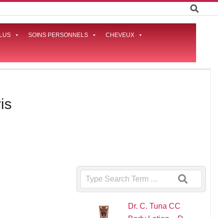
LUS
SOINS PERSONNELS
CHEVEUX
Prima
Naviga
Menu
is
Search
Dr. C. Tuna CC