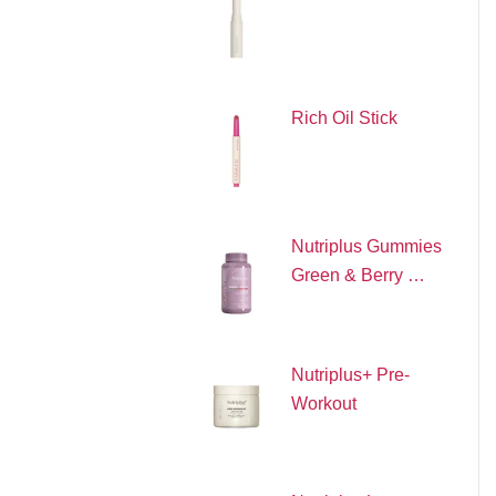
Rich Oil Stick
Nutriplus Gummies
Green & Berry …
Nutriplus+ Pre-
Workout