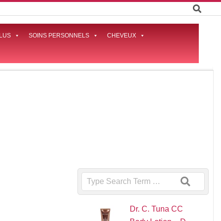
LUS
SOINS PERSONNELS
CHEVEUX
Prima
Naviga
Menu
e
Search
Dr. C. Tuna CC