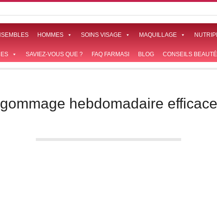
NSEMBLES
HOMMES
SOINS VISAGE
MAQUILLAGE
NUTRIP
ES
SAVIEZ-VOUS QUE ?
FAQ FARMASI
BLOG
CONSEILS BEAUTÉ
gommage hebdomadaire efficac