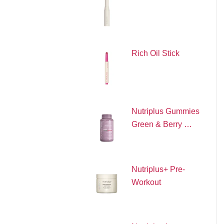
Rich Oil Stick
Nutriplus Gummies
Green & Berry …
Nutriplus+ Pre-
Workout