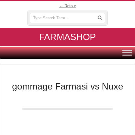
Skip
← Retour
to
Search
content
FARMASHOP
Primary
Navigation
Menu
gommage Farmasi vs Nuxe