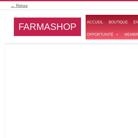
Skip
← Retour
to
content
ACCUEIL
BOUTIQUE
E
FARMASHOP
OPPORTUNITÉ
MEMBR