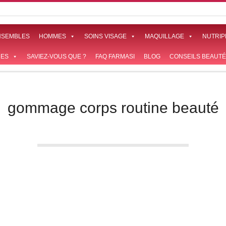
NSEMBLES
HOMMES
SOINS VISAGE
MAQUILLAGE
NUTRIP
ES
SAVIEZ-VOUS QUE ?
FAQ FARMASI
BLOG
CONSEILS BEAUTÉ
gommage corps routine beauté