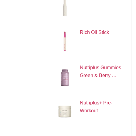
Rich Oil Stick
Nutriplus Gummies
Green & Berry …
Nutriplus+ Pre-
Workout