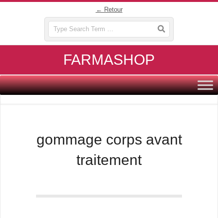
Skip
← Retour
to
Search
content
FARMASHOP
Primary
Navigation
Menu
gommage corps avant
traitement