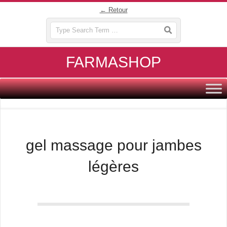
Skip
← Retour
to
Search
content
FARMASHOP
Primary
Navigation
Menu
gel massage pour jambes
légères