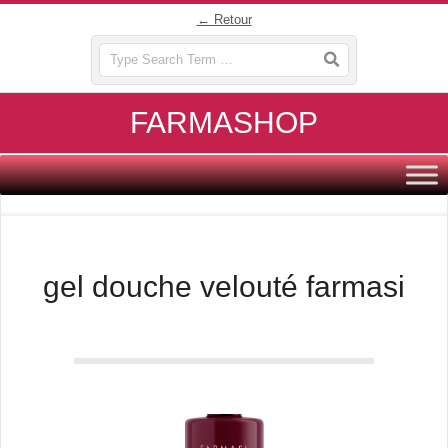
Skip
← Retour
to
Search
content
FARMASHOP
Primary
Navigation
Menu
gel douche velouté farmasi