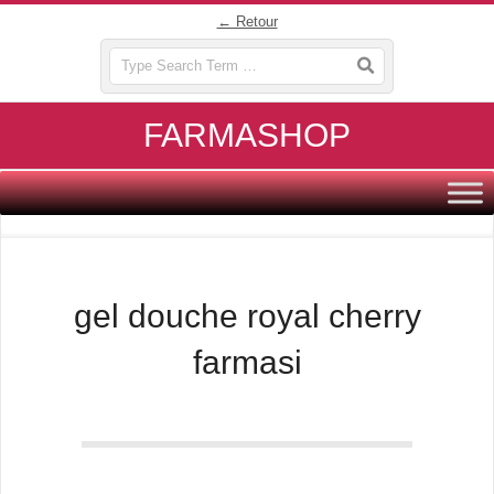
Skip
← Retour
to
Search
content
FARMASHOP
Primary
Navigation
Menu
gel douche royal cherry
farmasi