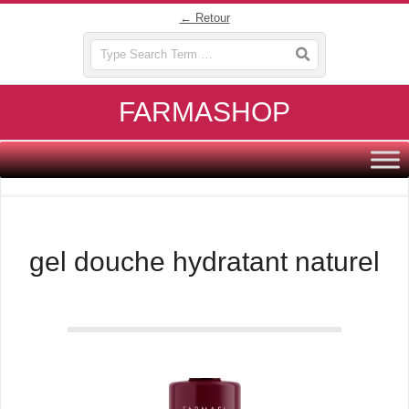
Skip
← Retour
to
Search
content
FARMASHOP
Primary
Navigation
Menu
gel douche hydratant naturel