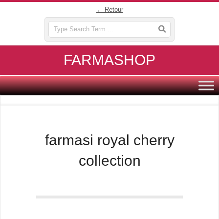
Skip
← Retour
to
Search
content
FARMASHOP
Primary
Navigation
Menu
farmasi royal cherry
collection