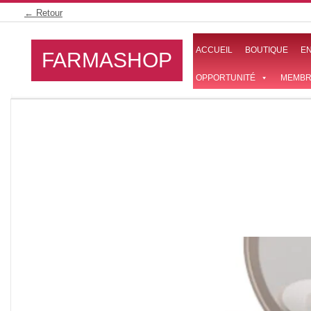
Skip
← Retour
to
content
ACCUEIL
BOUTIQUE
E
FARMASHOP
OPPORTUNITÉ
MEMBR