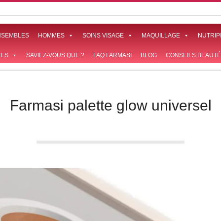
NSEMBLES
HOMMES
SOINS VISAGE
MAQUILLAGE
NUTRIP
ES
SAVIEZ-VOUS QUE ?
FAQ FARMASI
BLOG
CONSEILS BEAUTÉ
Farmasi palette glow universel