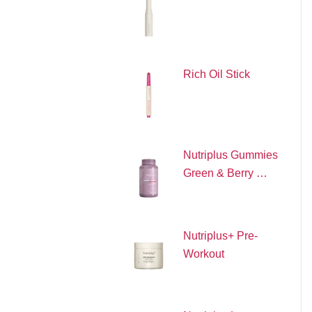
Rich Oil Stick
Nutriplus Gummies
Green & Berry …
Nutriplus+ Pre-
Workout