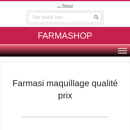
Skip
← Retour
to
Search
content
FARMASHOP
Primary
Navigation
Menu
Farmasi maquillage qualité
prix