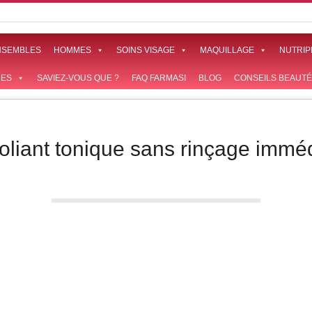
NSEMBLES
HOMMES
SOINS VISAGE
MAQUILLAGE
NUTRIP
ES
SAVIEZ-VOUS QUE ?
FAQ FARMASI
BLOG
CONSEILS BEAUTÉ
oliant tonique sans rinçage immé