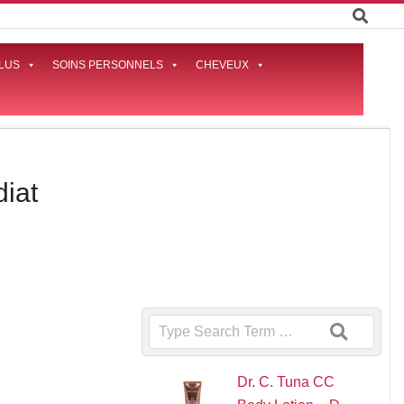
LUS
SOINS PERSONNELS
CHEVEUX
Prima
Naviga
Menu
diat
Search
Dr. C. Tuna CC