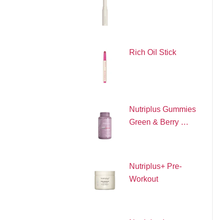
Rich Oil Stick
Nutriplus Gummies
Green & Berry …
Nutriplus+ Pre-
Workout