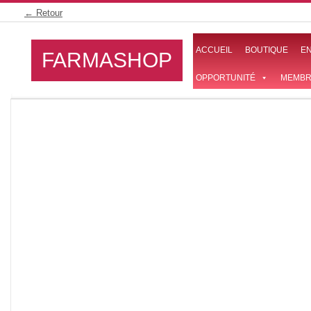
Skip
← Retour
to
content
ACCUEIL
BOUTIQUE
E
FARMASHOP
OPPORTUNITÉ
MEMBR