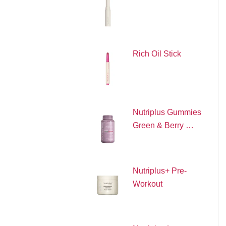
Rich Oil Stick
Nutriplus Gummies
Green & Berry …
Nutriplus+ Pre-
Workout