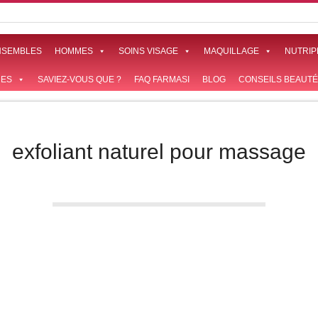
NSEMBLES
HOMMES
SOINS VISAGE
MAQUILLAGE
NUTRIP
ES
SAVIEZ-VOUS QUE ?
FAQ FARMASI
BLOG
CONSEILS BEAUTÉ
exfoliant naturel pour massage