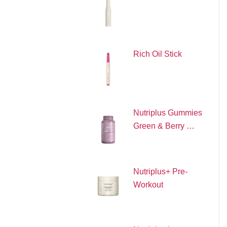
Rich Oil Stick
Nutriplus Gummies
Green & Berry …
Nutriplus+ Pre-
Workout