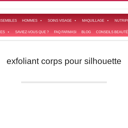
NSEMBLES
HOMMES
SOINS VISAGE
MAQUILLAGE
NUTRIP
ES
SAVIEZ-VOUS QUE ?
FAQ FARMASI
BLOG
CONSEILS BEAUTÉ
exfoliant corps pour silhouette