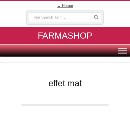
Skip
← Retour
to
Search
content
FARMASHOP
Primary
Navigation
Menu
effet mat