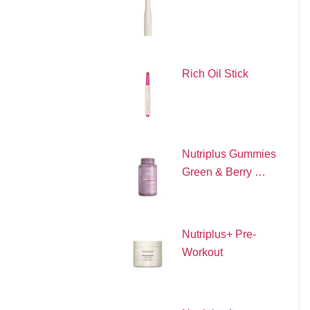
Rich Oil Stick
Nutriplus Gummies
Green & Berry …
Nutriplus+ Pre-
Workout