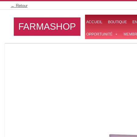
Skip
← Retour
to
content
ACCUEIL
BOUTIQUE
E
FARMASHOP
OPPORTUNITÉ
MEMBR