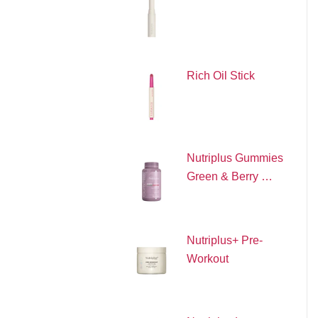
Rich Oil Stick
Nutriplus Gummies
Green & Berry …
Nutriplus+ Pre-
Workout