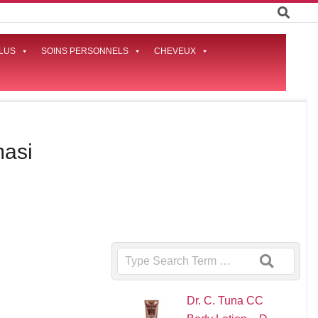
LUS
SOINS PERSONNELS
CHEVEUX
Prima
Naviga
Menu
masi
Search
Dr. C. Tuna CC