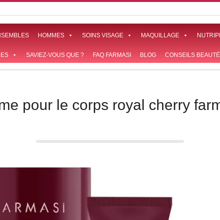
NSEMBLES
HOMMES
SOINS VISAGE
MAQUILLAGE
NUTRIP
ES
SAVIEZ-VOUS QUE ?
FAQ FARMASI
BLOG
CONSEILS BEAUTÉ
me pour le corps royal cherry far