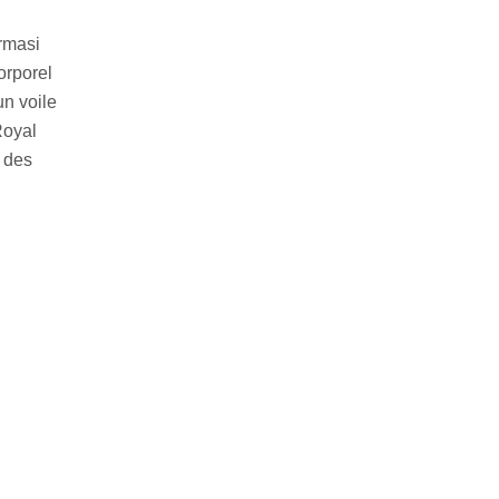
rmasi
orporel
un voile
Royal
, des