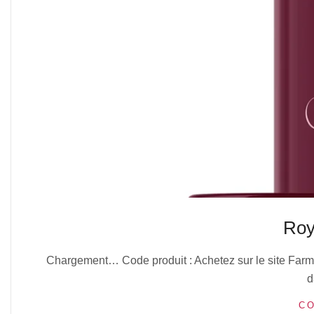
Roy
2025-
Chargement… Code produit : Achetez sur le site Farma
10-
d
13
CO