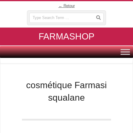
Skip
← Retour
to
Search
content
FARMASHOP
Primary
Navigation
Menu
cosmétique Farmasi
squalane