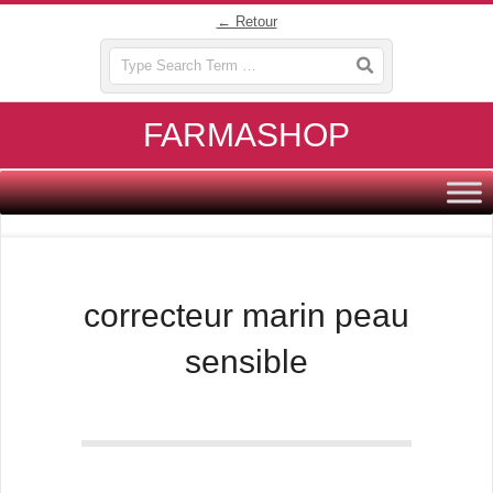
Skip
← Retour
to
Search
content
FARMASHOP
Primary
Navigation
Menu
correcteur marin peau
sensible