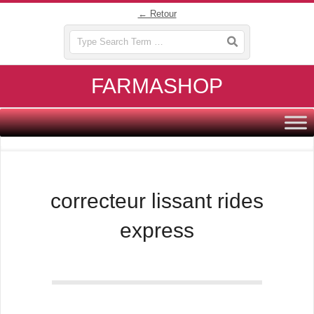
Skip
← Retour
to
Search
content
FARMASHOP
Primary
Navigation
Menu
correcteur lissant rides
express