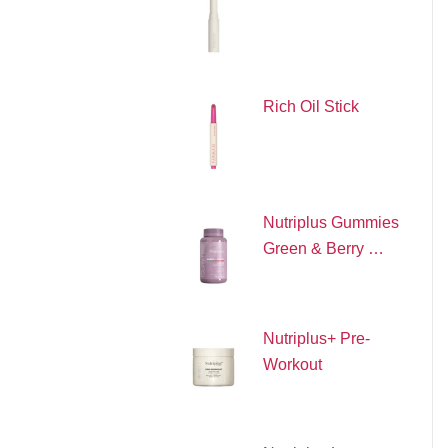
Rich Oil Stick
Nutriplus Gummies
Green & Berry …
Nutriplus+ Pre-
Workout