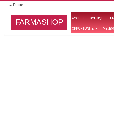
Skip
← Retour
to
content
ACCUEIL
BOUTIQUE
E
FARMASHOP
OPPORTUNITÉ
MEMBR