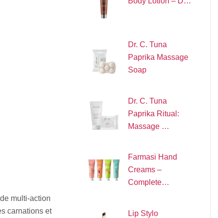
Body Lotion – D…
Dr. C. Tuna
Paprika Massage
Soap
Dr. C. Tuna
Paprika Ritual:
Massage …
Farmasi Hand
Creams –
Complete…
de multi-action
es carnations et
Lip Stylo