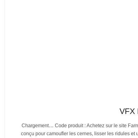
VFX 
2025-
Chargement… Code produit : Achetez sur le site Farm
07-
conçu pour camoufler les cernes, lisser les ridules et u
04