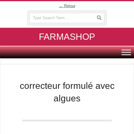
Skip
← Retour
to
Search
content
FARMASHOP
Primary
Navigation
Menu
correcteur formulé avec
algues