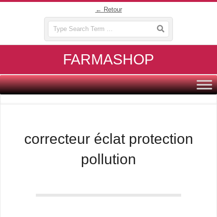
Skip
← Retour
to
Search
content
FARMASHOP
Primary
Navigation
Menu
correcteur éclat protection
pollution