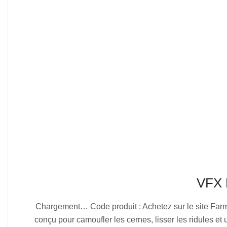
VFX 
2025-
Chargement… Code produit : Achetez sur le site Farm
07-
conçu pour camoufler les cernes, lisser les ridules et u
04