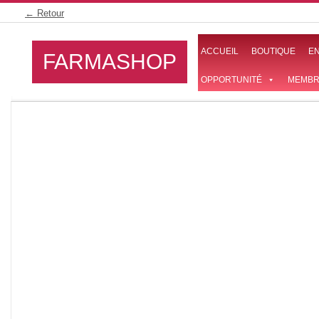
Skip
← Retour
to
content
ACCUEIL
BOUTIQUE
E
FARMASHOP
OPPORTUNITÉ
MEMBR