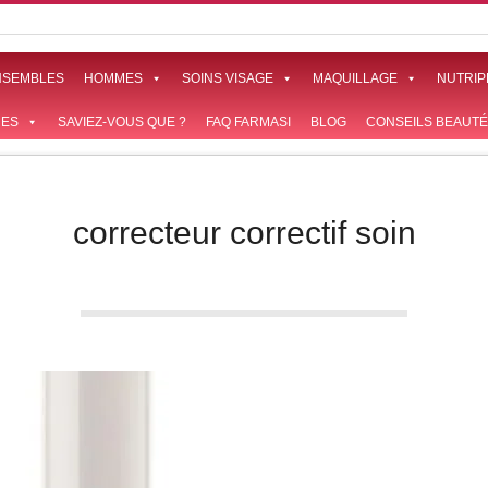
NSEMBLES
HOMMES
SOINS VISAGE
MAQUILLAGE
NUTRIP
ES
SAVIEZ-VOUS QUE ?
FAQ FARMASI
BLOG
CONSEILS BEAUTÉ
correcteur correctif soin