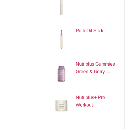
Rich Oil Stick
Nutriplus Gummies
Green & Berry …
Nutriplus+ Pre-
Workout