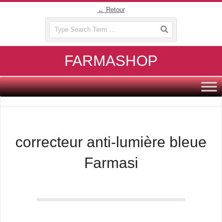
Skip
← Retour
to
Search
content
FARMASHOP
Primary
Navigation
Menu
correcteur anti-lumière bleue
Farmasi