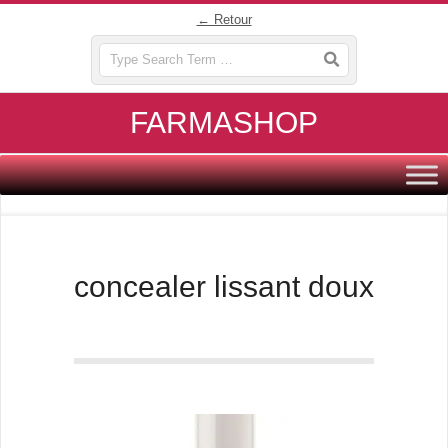
Skip
← Retour
to
Search
content
FARMASHOP
Primary
Navigation
Menu
concealer lissant doux