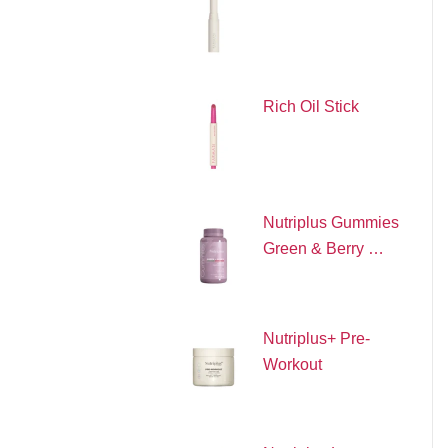
Rich Oil Stick
Nutriplus Gummies
Green & Berry …
Nutriplus+ Pre-
Workout