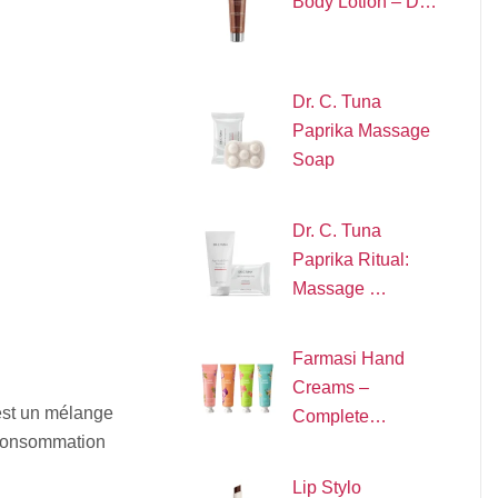
Body Lotion – D…
Dr. C. Tuna
Paprika Massage
Soap
Dr. C. Tuna
Paprika Ritual:
Massage …
Farmasi Hand
Creams –
est un mélange
Complete…
e consommation
Lip Stylo