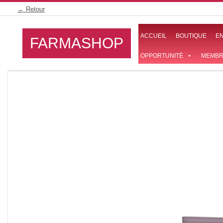
Skip
← Retour
to
content
ACCUEIL
BOUTIQUE
E
FARMASHOP
OPPORTUNITÉ
MEMBR