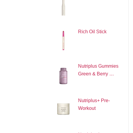
Rich Oil Stick
Nutriplus Gummies
Green & Berry …
Nutriplus+ Pre-
Workout