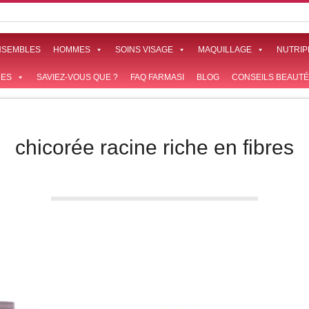
NSEMBLES
HOMMES
SOINS VISAGE
MAQUILLAGE
NUTRIP
ES
SAVIEZ-VOUS QUE ?
FAQ FARMASI
BLOG
CONSEILS BEAUTÉ
chicorée racine riche en fibres