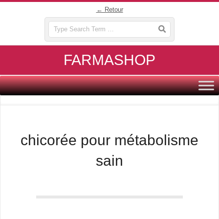
Skip
← Retour
to
Search
content
FARMASHOP
Primary
Navigation
Menu
chicorée pour métabolisme
sain