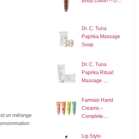
Body Lotion – D…
Dr. C. Tuna
Paprika Massage
Soap
Dr. C. Tuna
Paprika Ritual:
Massage …
Farmasi Hand
Creams –
est un mélange
Complete…
e consommation
Lip Stylo