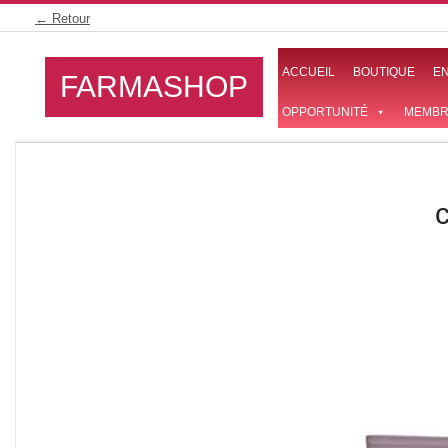
Skip
← Retour
to
content
ACCUEIL
BOUTIQUE
E
FARMASHOP
OPPORTUNITÉ
MEMBR