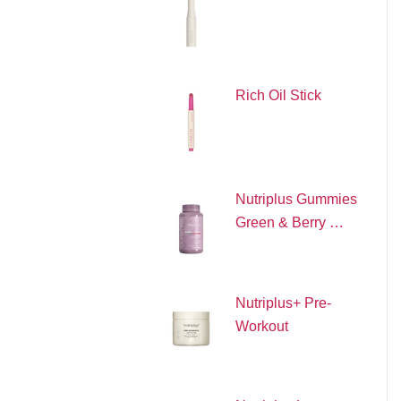
Rich Oil Stick
Nutriplus Gummies
Green & Berry …
Nutriplus+ Pre-
Workout