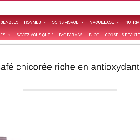
NSEMBLES
HOMMES
SOINS VISAGE
MAQUILLAGE
NUTRIP
ES
SAVIEZ-VOUS QUE ?
FAQ FARMASI
BLOG
CONSEILS BEAUTÉ
café chicorée riche en antioxydant