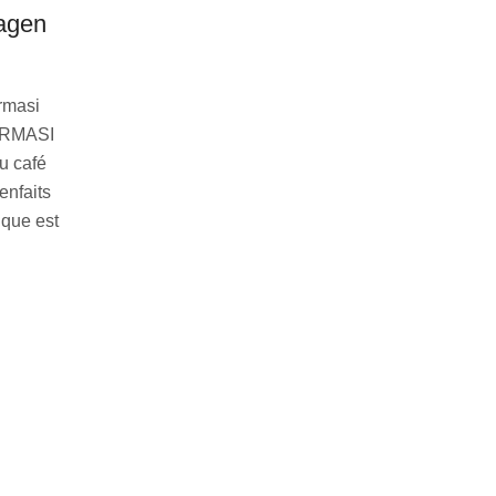
lagen
rmasi
FARMASI
u café
enfaits
ique est