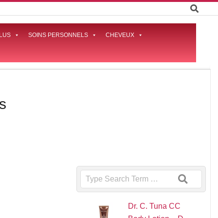
LUS
SOINS PERSONNELS
CHEVEUX
Prima
Naviga
Menu
s
Search
Dr. C. Tuna CC