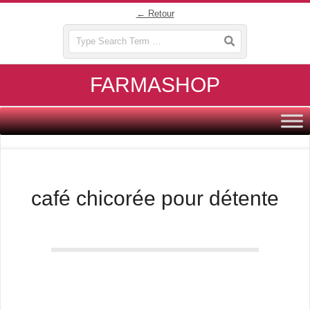
Skip
← Retour
to
Search
content
FARMASHOP
Primary
Navigation
Menu
café chicorée pour détente