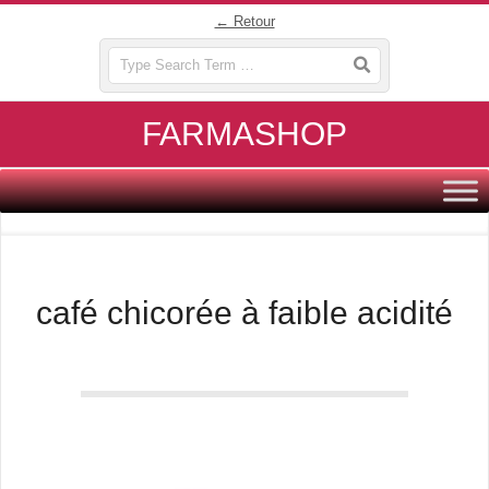
Skip
← Retour
to
Search
content
FARMASHOP
Primary
Navigation
Menu
café chicorée à faible acidité